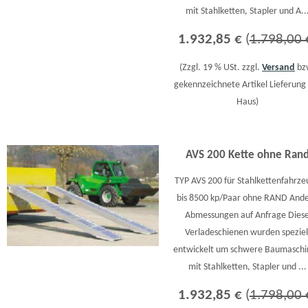
mit Stahlketten, Stapler und A..
1.932,85 €
(
1.798,00 
(Zzgl. 19 % USt. zzgl.
Versand
bz
gekennzeichnete Artikel Lieferung 
Haus)
AVS 200 Kette ohne Ran
TYP AVS 200 für Stahlkettenfahrze
bis 8500 kp/Paar ohne RAND And
Abmessungen auf Anfrage Dies
Verladeschienen wurden speziel
entwickelt um schwere Baumasch
mit Stahlketten, Stapler und ...
1.932,85 €
(
1.798,00 