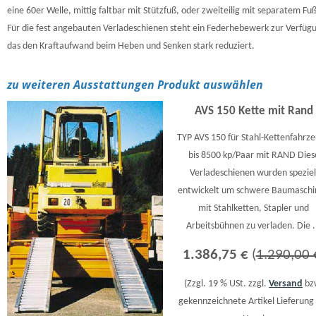
eine 60er Welle, mittig faltbar mit Stützfuß, oder zweiteilig mit separatem Fuß
Für die fest angebauten Verladeschienen steht ein Federhebewerk zur Verfüg
das den Kraftaufwand beim Heben und Senken stark reduziert.
zu weiteren Ausstattungen Produkt auswählen
AVS 150 Kette mit Rand
TYP AVS 150 für Stahl-Kettenfahrz
bis 8500 kp/Paar mit RAND Dies
Verladeschienen wurden speziel
entwickelt um schwere Baumasch
mit Stahlketten, Stapler und
Arbeitsbühnen zu verladen. Die .
1.386,75 €
(
1.290,00 
(Zzgl. 19 % USt. zzgl.
Versand
bz
gekennzeichnete Artikel Lieferung 