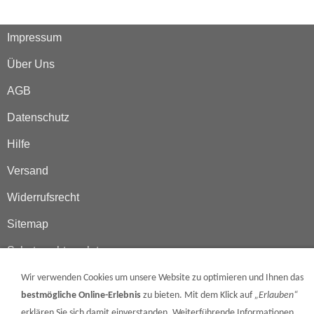
Impressum
Über Uns
AGB
Datenschutz
Hilfe
Versand
Widerrufsrecht
Sitemap
Schutzrechtsverletzungen
Cooki Einstellungen
Wir verwenden Cookies um unsere Website zu optimieren und Ihnen das
bestmögliche Online-Erlebnis
zu bieten. Mit dem Klick auf
„Erlauben“
Suchen
erklären Sie sich damit einverstanden. Weiterführende Informationen