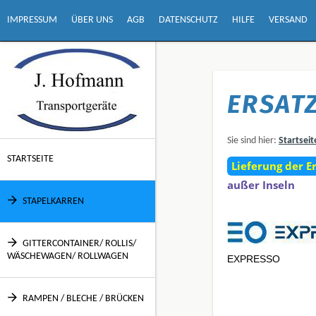
IMPRESSUM
ÜBER UNS
AGB
DATENSCHUTZ
HILFE
VERSAND
ERSAT
Sie sind hier:
Startseit
STARTSEITE
Lieferung der E
außer Inseln
STAPELKARREN
GITTERCONTAINER/ ROLLIS/
WÄSCHEWAGEN/ ROLLWAGEN
EXPRESSO
RAMPEN / BLECHE / BRÜCKEN