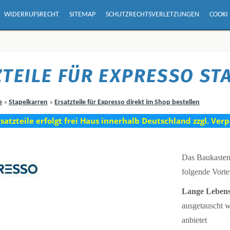
WIDERRUFSRECHT
SITEMAP
SCHUTZRECHTSVERLETZUNGEN
COOKI
ZTEILE FÜR EXPRESSO S
e
»
Stapelkarren
»
Ersatzteile für Expresso direkt im Shop bestellen
rsatzteile erfolgt frei Haus innerhalb Deutschland zzgl. Ver
Das Baukasten
folgende Vortei
Lange Lebens
ausgetauscht w
anbietet