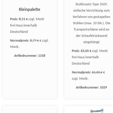
Stuhlzusatz Type 1029,
Kleinpalette
einfache Vorrichtung zum
Verfahren von gestapelten
Preis:
8,51 €
zzgl. MwSt
Stühlen (max. 10 Stk.). Die
frei Haus innerhalb
Transportschiene wird an
Deutschland
der Schaufelrückwand
Normalpreis:
8,77 €
€ zzgl.
eingehängt
MwSt.
Preis:
63,05 €
zzgl. MwSt
Artikelnummer:
1318
frei Haus innerhalb
Deutschland
Normalpreis:
65,00 €
€
zzgl. MwSt.
Artikelnummer:
1029